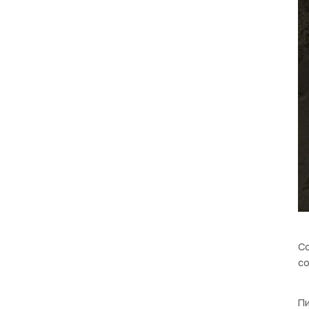
Со
со
Пи