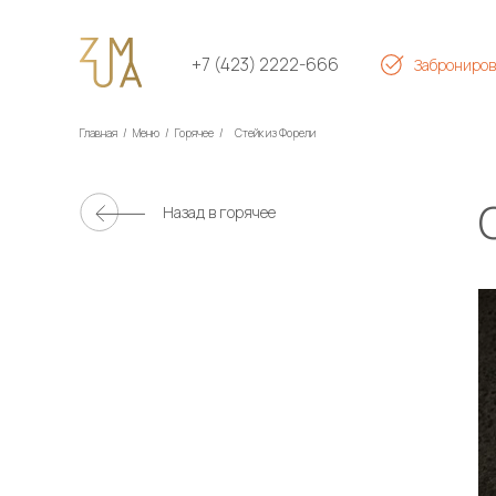
+7 (423) 2222-666
Заброниров
Главная
/
Меню
/
Горячее
/
Стейк из Форели
Назад в
горячее