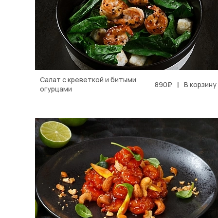
Салат с креветкой и битыми
|
890₽
В корзину
огурцами