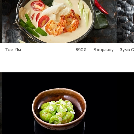
|
Том-Ям
890₽
В корзину
Зума 