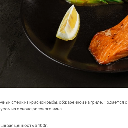
чный стейк из красной рыбы, обжаренной на гриле. Подается 
усом на основе рисового вина
щевая ценность в 100г.