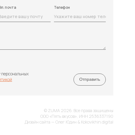
Эл. почта
Телефон
у персональных
итикой
© ZUMA 2026. Все права защищены
ООО «Пять вкусов», ИНН 2536337190
Дизайн сайта — Олег Юдин & Kokovikhin.digital