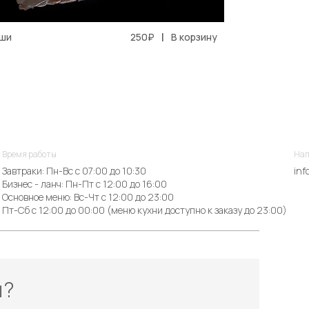
|
уши
250₽
В корзину
Время работы
Нап
Завтраки: Пн-Вс с 07:00 до 10:30
inf
Бизнес - ланч: Пн-Пт с 12:00 до 16:00
Основное меню: Вс-Чт с 12:00 до 23:00
Пт-Сб с 12:00 до 00:00 (меню кухни доступно к заказу до 23:00)
ы?