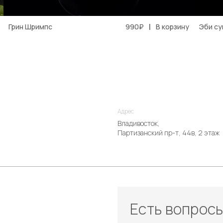
|
Грин Шримпс
990₽
В корзину
Эби с
Адрес
Владивосток,
Партизанский пр-т, 44в, 2 этаж
Есть вопрос