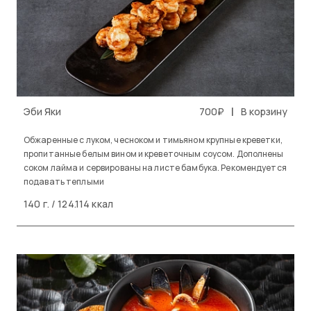
|
Эби Яки
700₽
В корзину
Обжаренные с луком, чесноком и тимьяном крупные креветки,
пропитанные белым вином и креветочным соусом. Дополнены
соком лайма и сервированы на листе бамбука. Рекомендуется
подавать теплыми
140 г. / 124.114 ккал