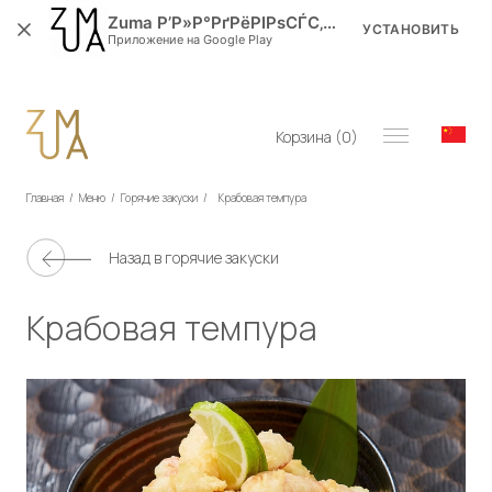
Zuma Р’Р»Р°РґРёРІРѕСЃС‚РѕРє
УСТАНОВИТЬ
Приложение на Google Play
Корзина (
0
)
Главная
/
Меню
/
Горячие закуски
/
Крабовая темпура
Назад в
горячие закуски
Крабовая темпура