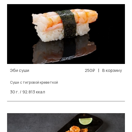
|
Эби суши
250₽
В корзину
Cуши с тигровой креветкой
30 г. / 92.813 ккал