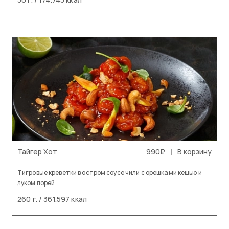
|
Тайгер Хот
990₽
В корзину
Тигровые креветки в остром соусе чили с орешками кешью и
луком порей
260 г. / 361.597 ккал