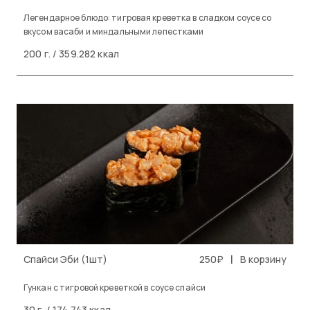
Легендарное блюдо: тигровая креветка в сладком соусе со
вкусом васаби и миндальными лепестками
200 г. / 359.282 ккал
|
Спайси Эби (1шт)
250₽
В корзину
Гункан с тигровой креветкой в соусе спайси
30 г. / 174.743 ккал