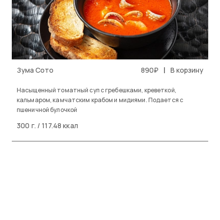
|
Зума Сото
890₽
В корзину
Насыщенный томатный суп с гребешками, креветкой,
кальмаром, камчатским крабом и мидиями. Подается с
пшеничной булочкой
300 г. / 117.48 ккал