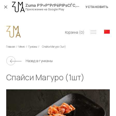
Zuma Р’Р»Р°РґРёРІРѕСЃС‚РѕРє
УСТАНОВИТЬ
Приложение на Google Play
Корзина (
0
)
Главная
/
Меню
/
Гунканы
/
Спайси Магуро (1шт)
Назад в
гунканы
Спайси Магуро (1шт)