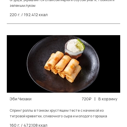
зеленым луком
220 г. / 192.412 ккал
|
Эби Чизаки
720₽
В корзину
Спринг роллы в тонком хрустящем тесте с начинкой из
тигровой креветки, сливочного сыра и молодого горошка
160 г. / 472.108 ккал