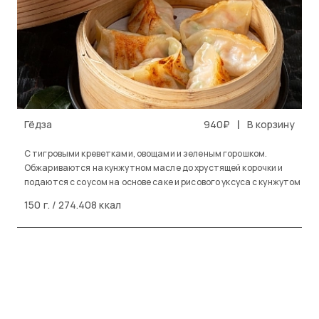
|
Гёдза
940₽
В корзину
С тигровыми креветками, овощами и зеленым горошком.
Обжариваются на кунжутном масле до хрустящей корочки и
подаются с соусом на основе саке и рисового уксуса с кунжутом
150 г. / 274.408 ккал