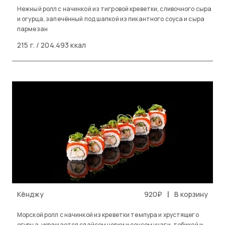
Нежный ролл с начинкой из тигровой креветки, сливочного сыра
и огурца, запечённый под шапкой из пикантного соуса и сыра
пармезан
215 г. / 204.493 ккал
|
Кёнджу
920₽
В корзину
Морской ролл с начинкой из креветки темпура и хрустящего
огурца, украшается слайсом нерки и соусом унаги, тобикой и