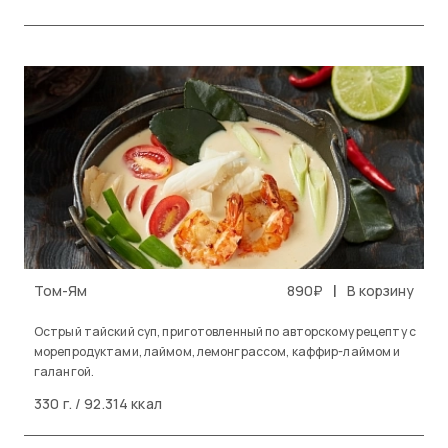
|
Том-Ям
890₽
В корзину
Острый тайский суп, приготовленный по авторскому рецепту с
морепродуктами, лаймом, лемонграссом, каффир-лаймом и
галангой.
330 г. / 92.314 ккал