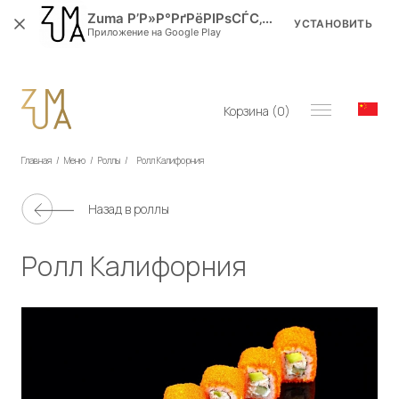
Zuma Р’Р»Р°РґРёРІРѕСЃС‚РѕРє
УСТАНОВИТЬ
Приложение на Google Play
Корзина (
0
)
Главная
/
Меню
/
Роллы
/
Ролл Калифорния
Назад в
роллы
Ролл Калифорния