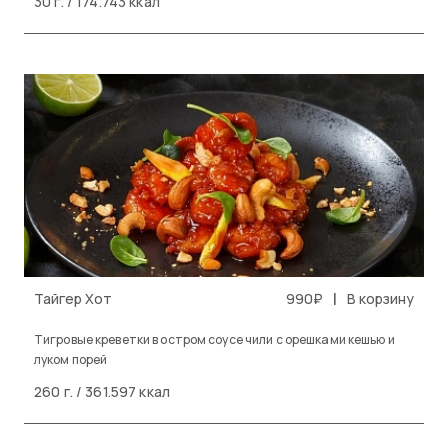
30 г. / 174.743 ккал
|
Тайгер Хот
990₽
В корзину
Тигровые креветки в остром соусе чили с орешками кешью и
луком порей
260 г. / 361.597 ккал