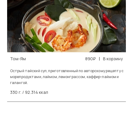
|
Том-Ям
890₽
В корзину
Острый тайский суп, приготовленный по авторскому рецепту с
морепродуктами, лаймом, лемонграссом, каффир-лаймом и
галангой.
330 г. / 92.314 ккал