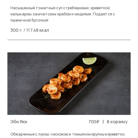
Насыщенный томатный суп с гребешками, креветкой,
кальмаром, камчатским крабом и мидиями. Подается с
пшеничной булочкой
300 г. / 117.48 ккал
|
Эби Яки
700₽
В корзину
Обжаренные с луком, чесноком и тимьяном крупные креветки,