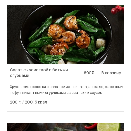
Салат с креветкой и битыми
|
890₽
В корзину
огурцами
Хрустящие креветки с салатом из шпината, авокадо, жаренным
тофу и пикантными огурчиками с азиатским соусом.
200 г. / 200.13 ккал