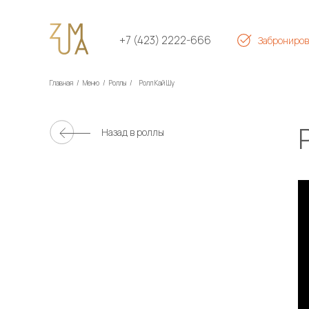
+7 (423) 2222-666
Заброниров
Главная
/
Меню
/
Роллы
/
Ролл Кай Шу
Назад в
роллы