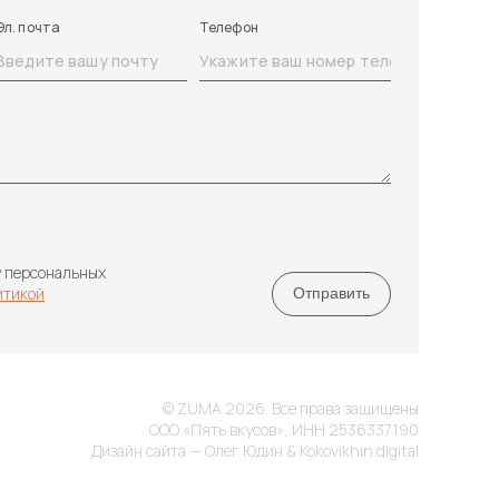
Эл. почта
Телефон
у персональных
итикой
© ZUMA 2026. Все права защищены
ООО «Пять вкусов», ИНН 2536337190
Дизайн сайта — Олег Юдин & Kokovikhin.digital