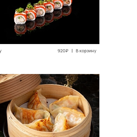
|
у
920₽
В корзину