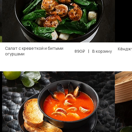
Салат с креветкой и битыми
Кёндж
|
890₽
В корзину
огурцами