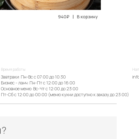
|
940₽
В корзину
Время работы
Нап
Завтраки: Пн-Вс с 07:00 до 10:30
inf
Бизнес - ланч: Пн-Пт с 12:00 до 16:00
Основное меню: Вс-Чт с 12:00 до 23:00
Пт-Сб с 12:00 до 00:00 (меню кухни доступно к заказу до 23:00)
ы?