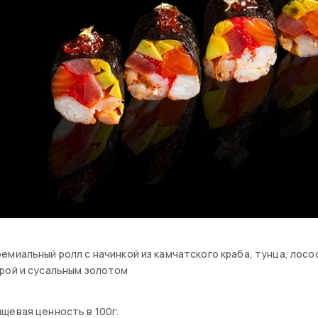
емиальный ролл с начинкой из камчатского краба, тунца, лосо
рой и сусальным золотом
щевая ценность в 100г.