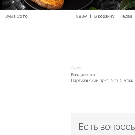
|
Зума Сото
890₽
В корзину
Гёдза
Адрес
Владивосток,
Партизанский пр-т, 44в, 2 этаж
Есть вопрос