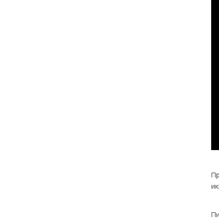
Пр
ик
Пи