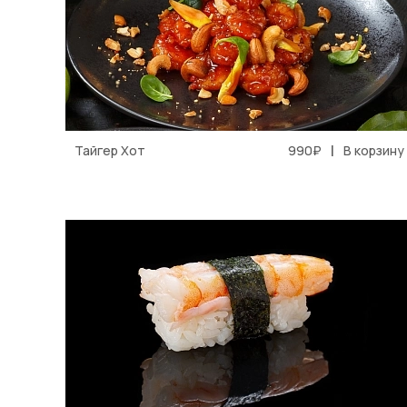
|
Тайгер Хот
990₽
В корзину