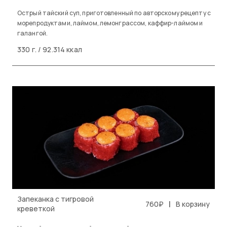
Острый тайский суп, приготовленный по авторскому рецепту с
морепродуктами, лаймом, лемонграссом, каффир-лаймом и
галангой.
330 г. / 92.314 ккал
Запеканка с тигровой
|
760₽
В корзину
креветкой