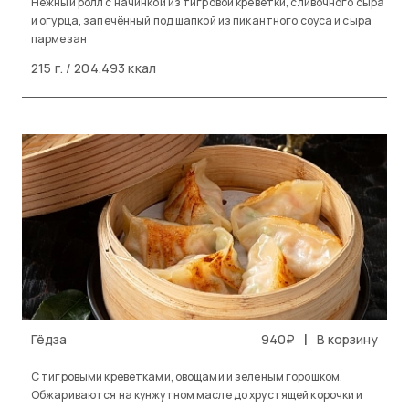
Нежный ролл с начинкой из тигровой креветки, сливочного сыра
и огурца, запечённый под шапкой из пикантного соуса и сыра
пармезан
215 г. / 204.493 ккал
|
Гёдза
940₽
В корзину
С тигровыми креветками, овощами и зеленым горошком.
Обжариваются на кунжутном масле до хрустящей корочки и