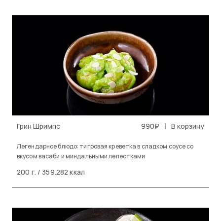
|
Грин Шримпс
990₽
В корзину
Легендарное блюдо: тигровая креветка в сладком соусе со
вкусом васаби и миндальными лепестками
200 г. / 359.282 ккал