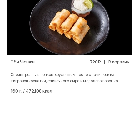
|
Эби Чизаки
720₽
В корзину
Спринг роллы в тонком хрустящем тесте с начинкой из
тигровой креветки, сливочного сыра и молодого горошка
160 г. / 472.108 ккал