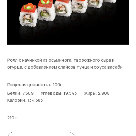
Ролл с начинкой из осьминога, творожного сыра и
огурца, с добавлением слайсов тунца и соуса васаби
Пищевая ценность в 100г.
Белки: 7.509
Углеводы: 19.543
Жиры: 2.908
Калории: 134.383
210 г.