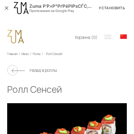
Zuma Р’Р»Р°РґРёРІРѕСЃС‚РѕРє
УСТАНОВИТЬ
Приложение на Google Play
Корзина (
0
)
Главная
/
Меню
/
Роллы
/
Ролл Сенсей
Назад в
роллы
Ролл Сенсей