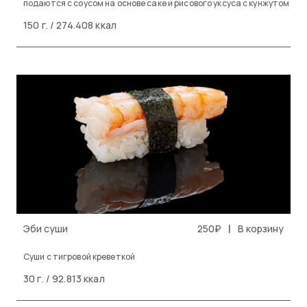
подаются с соусом на основе саке и рисового уксуса с кунжутом
150 г. / 274.408 ккал
|
Эби суши
250₽
В корзину
Cуши с тигровой креветкой
30 г. / 92.813 ккал