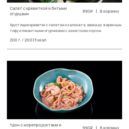
Салат с креветкой и битыми
|
890₽
В корзину
огурцами
Хрустящие креветки с салатом из шпината, авокадо, жаренным
тофу и пикантными огурчиками с азиатским соусом.
200 г. / 200.13 ккал
Удон с морепродуктами и
|
990₽
В корзину