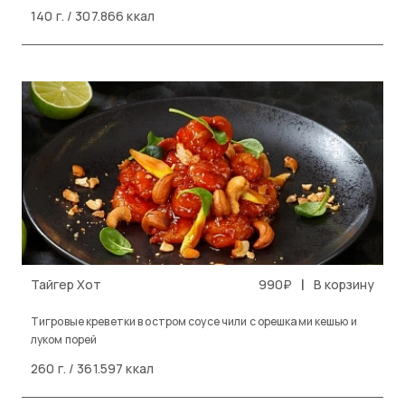
140 г. / 307.866 ккал
|
Тайгер Хот
990₽
В корзину
Тигровые креветки в остром соусе чили с орешками кешью и
луком порей
260 г. / 361.597 ккал