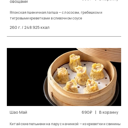
овощами
Японская пшеничная лапша — с лососем, гребешком и
тигровыми креветками в сливочном соусе
260 г. / 248.925 ккал
|
Шао Май
690₽
В корзину
Китайские пельмени на пару с начинкой — из креветки и свинины