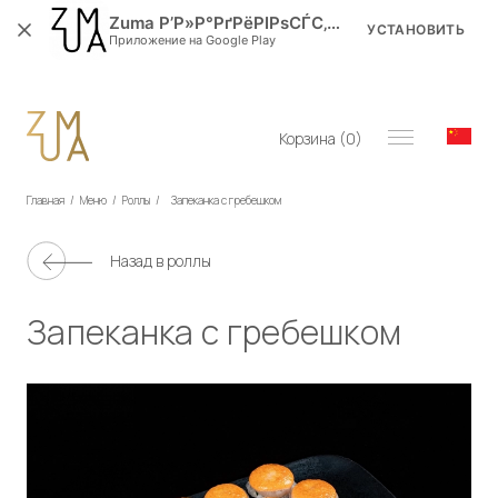
Zuma Р’Р»Р°РґРёРІРѕСЃС‚РѕРє
УСТАНОВИТЬ
Приложение на Google Play
Корзина (
0
)
Главная
/
Меню
/
Роллы
/
Запеканка с гребешком
Назад в
роллы
Запеканка с гребешком