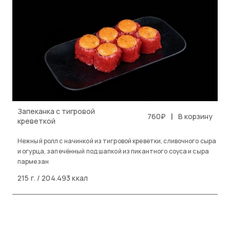
Запеканка с тигровой
|
760₽
В корзину
креветкой
Нежный ролл с начинкой из тигровой креветки, сливочного сыра
и огурца, запечённый под шапкой из пикантного соуса и сыра
пармезан
215 г. / 204.493 ккал