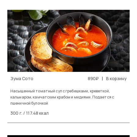
|
Зума Сото
890₽
В корзину
Насыщенный томатный суп с гребешками, креветкой,
кальмаром, камчатским крабом и мидиями. Подается с
пшеничной булочкой
300 г. / 117.48 ккал