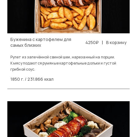
Буженина с картофелем для
|
4250₽
В корзину
самых близких
Рулет из запечённой свиной шеи, нарезанный на порции.
К мясу подаются румяные картофельные дольки и густой
грибной соус.
1850 г. / 231.866 ккал