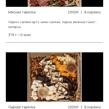
|
Мясная тарелка
2300₽
В корзину
Чоризо, салями артэ, мини-салями, парма, вяленый томат,
каперсы
379 г. / 0 ккал
|
Сырная тарелка
2200₽
В корзину