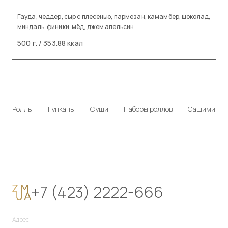
Гауда, чеддер, сыр с плесенью, пармезан, камамбер, шоколад,
миндаль, финики, мёд, джем апельсин
500 г. / 353.88 ккал
Роллы
Гунканы
Суши
Наборы роллов
Сашими
+7 (423) 2222-666
Адрес