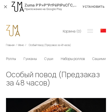
Zuma Р’Р»Р°РґРёРІРѕСЃС‚РѕРє
УСТАНОВИТЬ
Приложение на Google Play
Корзина (
0
)
Главная
/
Меню
/
Особый повод (Предзаказ за 48 часов)
Роллы
Гунканы
Суши
Наборы роллов
Сашими
Особый повод (Предзаказ
за 48 часов)