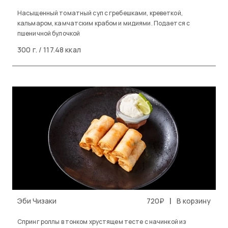
Насыщенный томатный суп с гребешками, креветкой,
кальмаром, камчатским крабом и мидиями. Подается с
пшеничной булочкой
300 г. / 117.48 ккал
|
Эби Чизаки
720₽
В корзину
Спринг роллы в тонком хрустящем тесте с начинкой из