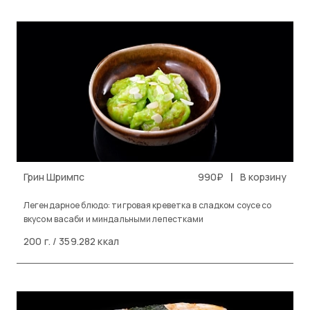
|
Грин Шримпс
990₽
В корзину
Легендарное блюдо: тигровая креветка в сладком соусе со
вкусом васаби и миндальными лепестками
200 г. / 359.282 ккал