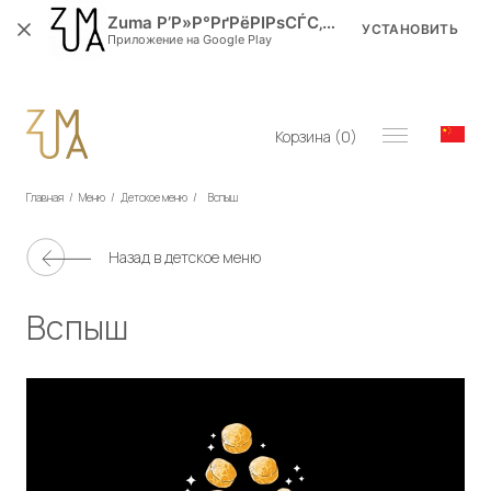
Zuma Р’Р»Р°РґРёРІРѕСЃС‚РѕРє
УСТАНОВИТЬ
Приложение на Google Play
Корзина (
0
)
Главная
/
Меню
/
Детское меню
/
Вспыш
Назад в
детское меню
Вспыш