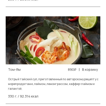
|
Том-Ям
890₽
В корзину
Острый тайский суп, приготовленный по авторскому рецепту с
морепродуктами, лаймом, лемонграссом, каффир-лаймом и
галангой.
330 г. / 92.314 ккал