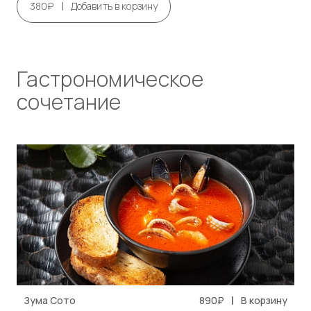
|
380₽
Добавить в корзину
Гастрономическое
сочетание
|
Зума Сото
890₽
В корзину