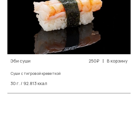
|
Эби суши
250₽
В корзину
Cуши с тигровой креветкой
30 г. / 92.813 ккал