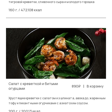
тигровой креветки, сливочного сыра и молодого горошка
160 г. / 472.108 ккал
Салат с креветкой и битыми
|
890₽
В корзину
огурцами
Хрустящие креветки с салатом из шпината, авокадо, жаренным
тофу и пикантными огурчиками с азиатским соусом.
200 г. / 200.13 ккал