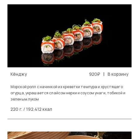
|
Кёнджу
920₽
В корзину
Морской ролл с начинкой из креветки темпура и хрустящего
огурца, украшается слайсом нерки и соусом унаги, тобикой и
зеленым луком
220 г. / 192.412 ккал