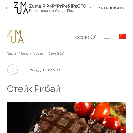
Zuma Р’Р»Р°РґРёРІРѕСЃС‚РѕРє
УСТАНОВИТЬ
Приложение на Google Play
Корзина (
0
)
Главная
/
Меню
/
Горячее
/
Стейк Рибай
Назад в
горячее
Стейк Рибай