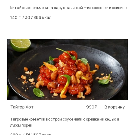
Китайские пельмени на пару с начинкой — из креветки и свинины
140 г. / 307.866 ккал
|
Тайгер Хот
990₽
В корзину
Тигровые креветки в остром соусе чили с орешками кешью и
луком порей
260 г. / 361.597 ккал