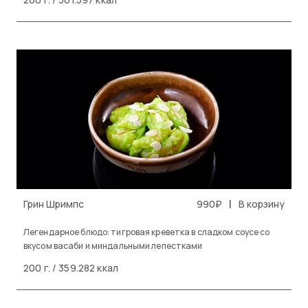
|
Грин Шримпс
990₽
В корзину
Легендарное блюдо: тигровая креветка в сладком соусе со
вкусом васаби и миндальными лепестками
200 г. / 359.282 ккал