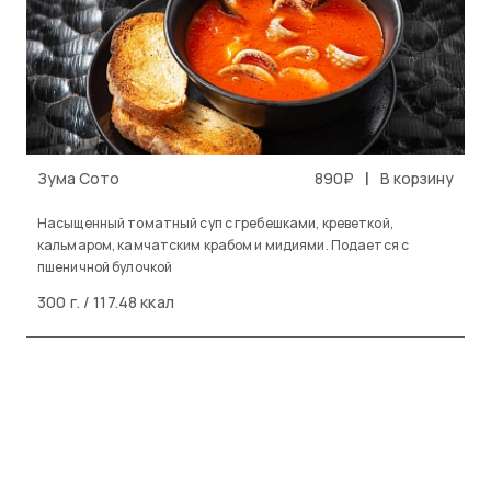
|
Зума Сото
890₽
В корзину
Насыщенный томатный суп с гребешками, креветкой,
кальмаром, камчатским крабом и мидиями. Подается с
пшеничной булочкой
300 г. / 117.48 ккал