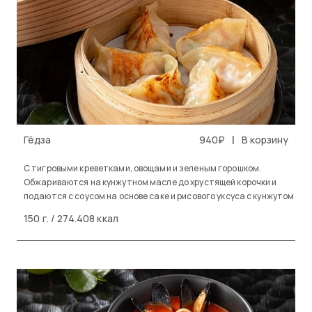
|
Гёдза
940₽
В корзину
С тигровыми креветками, овощами и зеленым горошком.
Обжариваются на кунжутном масле до хрустящей корочки и
подаются с соусом на основе саке и рисового уксуса с кунжутом
150 г. / 274.408 ккал