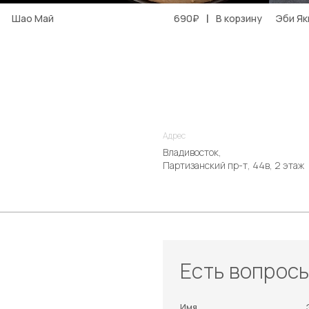
|
Шао Май
690₽
В корзину
Эби Як
Адрес
Владивосток,
Партизанский пр-т, 44в, 2 этаж
Есть вопрос
Имя