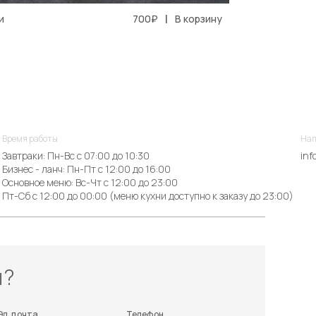
|
и
700₽
В корзину
Время работы
Нап
Завтраки: Пн-Вс с 07:00 до 10:30
inf
Бизнес - ланч: Пн-Пт с 12:00 до 16:00
Основное меню: Вс-Чт с 12:00 до 23:00
Пт-Сб с 12:00 до 00:00 (меню кухни доступно к заказу до 23:00)
ы?
Эл. почта
Телефон