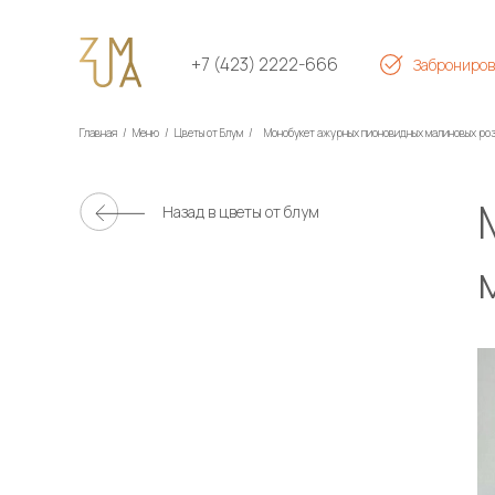
+7 (423) 2222-666
Заброниров
Главная
/
Меню
/
Цветы от Блум
/
Монобукет ажурных пионовидных малиновых ро
Монобукет ажу
Назад в
цветы от блум