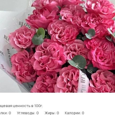
щевая ценность в 100г.
лки: 0
Углеводы: 0
Жиры: 0
Калории: 0