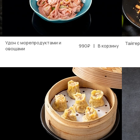
Удон с морепродуктами и
Тайгер
|
990₽
В корзину
овощами