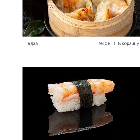
|
Гёдза
940₽
В корзину