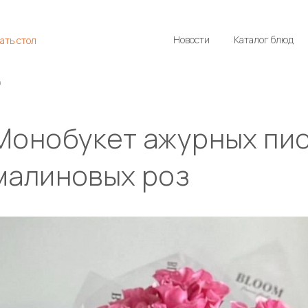
Новости
Каталог блюд
ать стол
з
рных пионовидных
малиновых роз