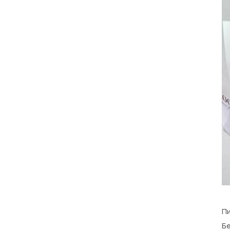
Пи
Бе