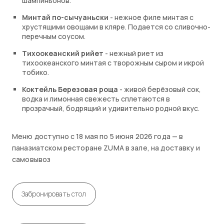
шампиньонов.
Минтай по-сычуаньски
- нежное филе минтая с
хрустящими овощами в кляре. Подается со сливочно-
перечным соусом.
Тихоокеанский рийет
- нежный риет из
тихоокеанского минтая с творожным сыром и икрой
тобико.
Коктейль Березовая роща
- живой берёзовый сок,
водка и лимонная свежесть сплетаются в
прозрачный, бодрящий и удивительно родной вкус.
Меню доступно с 18 мая по 5 июня 2026 года — в
паназиатском ресторане ZUMA в зале, на доставку и
самовывоз
Забронировать стол