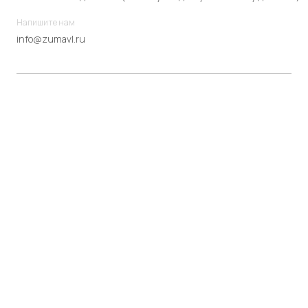
Напишите нам
info@zumavl.ru