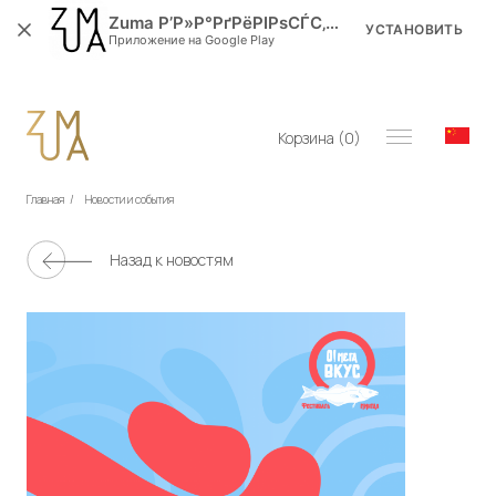
Zuma Р’Р»Р°РґРёРІРѕСЃС‚РѕРє
УСТАНОВИТЬ
Приложение на Google Play
Корзина (
0
)
Главная
/
Новости и события
Назад к новостям