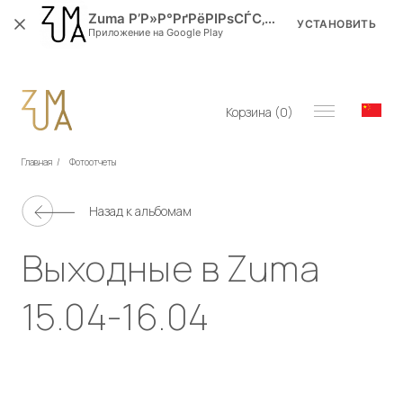
Zuma Р’Р»Р°РґРёРІРѕСЃС‚РѕРє
УСТАНОВИТЬ
Приложение на Google Play
Корзина (
0
)
Главная
/
Фотоотчеты
Назад к альбомам
Выходные в Zuma
15.04-16.04