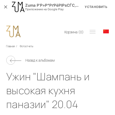
Zuma Р’Р»Р°РґРёРІРѕСЃС‚РѕРє
УСТАНОВИТЬ
Приложение на Google Play
Корзина (
0
)
Главная
/
Фотоотчеты
Назад к альбомам
Ужин "Шампань и
высокая кухня
паназии" 20.04