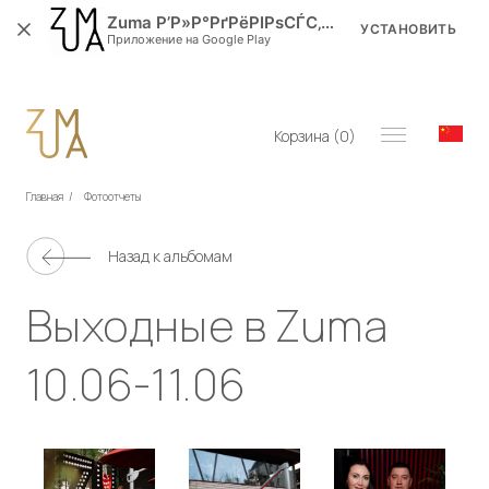
Zuma Р’Р»Р°РґРёРІРѕСЃС‚РѕРє
УСТАНОВИТЬ
Приложение на Google Play
Корзина (
0
)
Главная
/
Фотоотчеты
Назад к альбомам
Выходные в Zuma
10.06-11.06