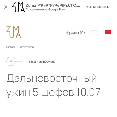
Zuma Р’Р»Р°РґРёРІРѕСЃС‚РѕРє
УСТАНОВИТЬ
Приложение на Google Play
Корзина (
0
)
Главная
/
Фотоотчеты
Назад к альбомам
Дальневосточный
ужин 5 шефов 10.07