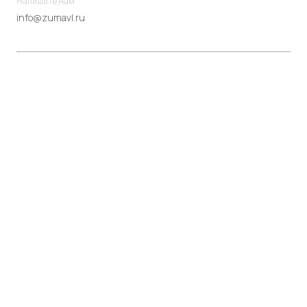
Напишите нам
info@zumavl.ru