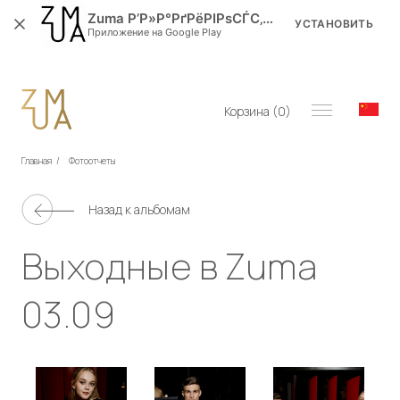
Zuma Р’Р»Р°РґРёРІРѕСЃС‚РѕРє
УСТАНОВИТЬ
Приложение на Google Play
Корзина (
0
)
Главная
/
Фотоотчеты
Назад к альбомам
Выходные в Zuma
03.09